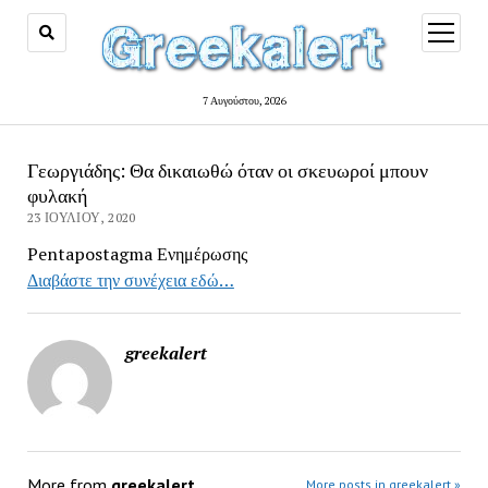
open
menu
7 Αυγούστου, 2026
Γεωργιάδης: Θα δικαιωθώ όταν οι σκευωροί μπουν
φυλακή
23 ΙΟΥΛΊΟΥ, 2020
Pentapostagma Ενημέρωσης
Διαβάστε την συνέχεια εδώ…
greekalert
More from
greekalert
More posts in greekalert »