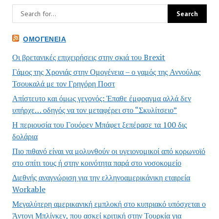
ΟΜΟΓΈΝΕΙΑ
Οι βρετανικές επιχειρήσεις στην σκιά του Brexit
Γάμος της Χρονιάς στην Ομογένεια – ο γαμός της Αννούλας
Τσουκαλά με τον Γρηγόρη Ποστ
Απίστευτο και όμως γεγονός: Έπαθε έμφραγμα αλλά δεν
υπήρχε… οδηγός να τον μεταφέρει στο “Σκυλίτσειο”
Η περιουσία του Γουόρεν Μπάφετ ξεπέρασε τα 100 δις
δολάρια
Πιο πιθανό είναι να μολυνθούν οι υγειονομικοί από κορωνοϊό
στο σπίτι τους ή στην κοινότητα παρά στο νοσοκομείο
Διεθνής αναγνώριση για την ελληνοαμερικάνικη εταιρεία
Workable
Μεγαλύτερη αμερικανική εμπλοκή στο κυπριακό υπόσχεται ο
Άντονι Μπλίνκεν, που ασκεί κριτική στην Τουρκία για