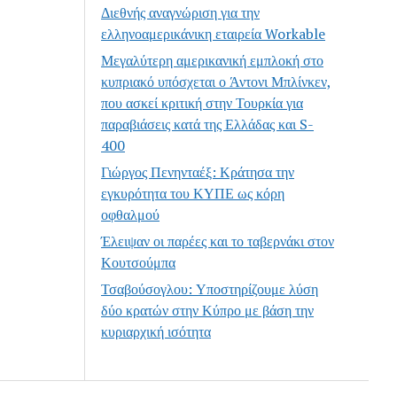
Διεθνής αναγνώριση για την
ελληνοαμερικάνικη εταιρεία Workable
Μεγαλύτερη αμερικανική εμπλοκή στο
κυπριακό υπόσχεται ο Άντονι Μπλίνκεν,
που ασκεί κριτική στην Τουρκία για
παραβιάσεις κατά της Ελλάδας και S-
400
Γιώργος Πενηνταέξ: Κράτησα την
εγκυρότητα του ΚΥΠΕ ως κόρη
οφθαλμού
Έλειψαν οι παρέες και το ταβερνάκι στον
Κουτσούμπα
Τσαβούσογλου: Υποστηρίζουμε λύση
δύο κρατών στην Κύπρο με βάση την
κυριαρχική ισότητα