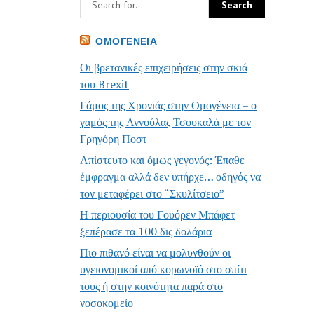
ΟΜΟΓΈΝΕΙΑ
Οι βρετανικές επιχειρήσεις στην σκιά
του Brexit
Γάμος της Χρονιάς στην Ομογένεια – ο
γαμός της Αννούλας Τσουκαλά με τον
Γρηγόρη Ποστ
Απίστευτο και όμως γεγονός: Έπαθε
έμφραγμα αλλά δεν υπήρχε… οδηγός να
τον μεταφέρει στο “Σκυλίτσειο”
Η περιουσία του Γουόρεν Μπάφετ
ξεπέρασε τα 100 δις δολάρια
Πιο πιθανό είναι να μολυνθούν οι
υγειονομικοί από κορωνοϊό στο σπίτι
τους ή στην κοινότητα παρά στο
νοσοκομείο