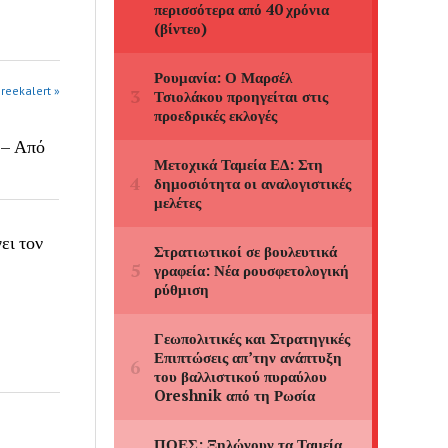
greekalert »
 – Από
ει τον