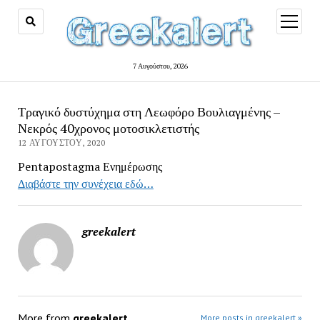
open
menu
7 Αυγούστου, 2026
Τραγικό δυστύχημα στη Λεωφόρο Βουλιαγμένης –
Νεκρός 40χρονος μοτοσικλετιστής
12 ΑΥΓΟΎΣΤΟΥ, 2020
Pentapostagma Ενημέρωσης
Διαβάστε την συνέχεια εδώ…
greekalert
More from
greekalert
More posts in greekalert »