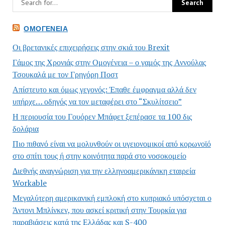
ΟΜΟΓΈΝΕΙΑ
Οι βρετανικές επιχειρήσεις στην σκιά του Brexit
Γάμος της Χρονιάς στην Ομογένεια – ο γαμός της Αννούλας
Τσουκαλά με τον Γρηγόρη Ποστ
Απίστευτο και όμως γεγονός: Έπαθε έμφραγμα αλλά δεν
υπήρχε… οδηγός να τον μεταφέρει στο “Σκυλίτσειο”
Η περιουσία του Γουόρεν Μπάφετ ξεπέρασε τα 100 δις
δολάρια
Πιο πιθανό είναι να μολυνθούν οι υγειονομικοί από κορωνοϊό
στο σπίτι τους ή στην κοινότητα παρά στο νοσοκομείο
Διεθνής αναγνώριση για την ελληνοαμερικάνικη εταιρεία
Workable
Μεγαλύτερη αμερικανική εμπλοκή στο κυπριακό υπόσχεται ο
Άντονι Μπλίνκεν, που ασκεί κριτική στην Τουρκία για
παραβιάσεις κατά της Ελλάδας και S-400