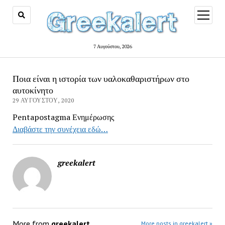
open
menu
7 Αυγούστου, 2026
Ποια είναι η ιστορία των υαλοκαθαριστήρων στο
αυτοκίνητο
29 ΑΥΓΟΎΣΤΟΥ, 2020
Pentapostagma Ενημέρωσης
Διαβάστε την συνέχεια εδώ…
greekalert
More from
greekalert
More posts in greekalert »