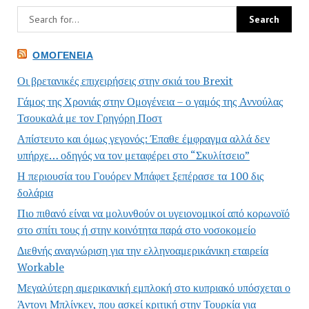
ΟΜΟΓΈΝΕΙΑ
Οι βρετανικές επιχειρήσεις στην σκιά του Brexit
Γάμος της Χρονιάς στην Ομογένεια – ο γαμός της Αννούλας
Τσουκαλά με τον Γρηγόρη Ποστ
Απίστευτο και όμως γεγονός: Έπαθε έμφραγμα αλλά δεν
υπήρχε… οδηγός να τον μεταφέρει στο “Σκυλίτσειο”
Η περιουσία του Γουόρεν Μπάφετ ξεπέρασε τα 100 δις
δολάρια
Πιο πιθανό είναι να μολυνθούν οι υγειονομικοί από κορωνοϊό
στο σπίτι τους ή στην κοινότητα παρά στο νοσοκομείο
Διεθνής αναγνώριση για την ελληνοαμερικάνικη εταιρεία
Workable
Μεγαλύτερη αμερικανική εμπλοκή στο κυπριακό υπόσχεται ο
Άντονι Μπλίνκεν, που ασκεί κριτική στην Τουρκία για