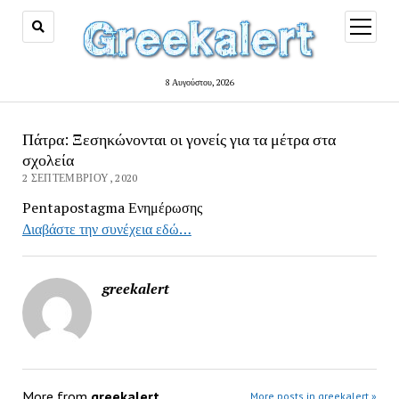
open
menu
8 Αυγούστου, 2026
Πάτρα: Ξεσηκώνονται οι γονείς για τα μέτρα στα
σχολεία
2 ΣΕΠΤΕΜΒΡΊΟΥ, 2020
Pentapostagma Ενημέρωσης
Διαβάστε την συνέχεια εδώ…
greekalert
More from
greekalert
More posts in greekalert »