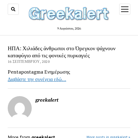
open
menu
9 Αυγούστου, 2026
ΗΠΑ: Χιλιάδες άνθρωποι στο Όρεγκον ψάχνουν
καταφύγιο από τις φονικές πυρκαγιές
16 ΣΕΠΤΕΜΒΡΊΟΥ, 2020
Pentapostagma Ενημέρωσης
Διαβάστε την συνέχεια εδώ…
greekalert
More from
greekalert
More posts in greekalert »