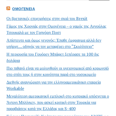
ΟΜΟΓΈΝΕΙΑ
Οι βρετανικές επιχειρήσεις στην σκιά του Brexit
Γάμος της Χρονιάς στην Ομογένεια – ο γαμός της Αννούλας
Τσουκαλά με τον Γρηγόρη Ποστ
Απίστευτο και όμως γεγονός: Έπαθε έμφραγμα αλλά δεν
υπήρχε… οδηγός να τον μεταφέρει στο “Σκυλίτσειο”
Η περιουσία του Γουόρεν Μπάφετ ξεπέρασε τα 100 δις
δολάρια
Πιο πιθανό είναι να μολυνθούν οι υγειονομικοί από κορωνοϊό
στο σπίτι τους ή στην κοινότητα παρά στο νοσοκομείο
Διεθνής αναγνώριση για την ελληνοαμερικάνικη εταιρεία
Workable
Μεγαλύτερη αμερικανική εμπλοκή στο κυπριακό υπόσχεται ο
Άντονι Μπλίνκεν, που ασκεί κριτική στην Τουρκία για
παραβιάσεις κατά της Ελλάδας και S-400