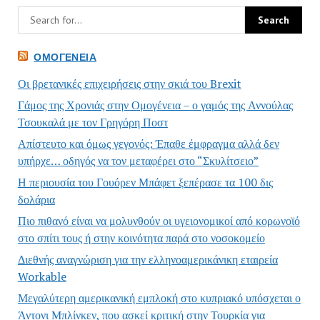
ΟΜΟΓΈΝΕΙΑ
Οι βρετανικές επιχειρήσεις στην σκιά του Brexit
Γάμος της Χρονιάς στην Ομογένεια – ο γαμός της Αννούλας
Τσουκαλά με τον Γρηγόρη Ποστ
Απίστευτο και όμως γεγονός: Έπαθε έμφραγμα αλλά δεν
υπήρχε… οδηγός να τον μεταφέρει στο “Σκυλίτσειο”
Η περιουσία του Γουόρεν Μπάφετ ξεπέρασε τα 100 δις
δολάρια
Πιο πιθανό είναι να μολυνθούν οι υγειονομικοί από κορωνοϊό
στο σπίτι τους ή στην κοινότητα παρά στο νοσοκομείο
Διεθνής αναγνώριση για την ελληνοαμερικάνικη εταιρεία
Workable
Μεγαλύτερη αμερικανική εμπλοκή στο κυπριακό υπόσχεται ο
Άντονι Μπλίνκεν, που ασκεί κριτική στην Τουρκία για