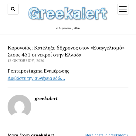
open
menu
6 Αυγούστου, 2026
Κορονοϊός: Κατέληξε 68χρονος στον «Ευαγγελισμό» –
Στους 451 οι νεκροί στην Ελλάδα
12 ΟΚΤΩΒΡΊΟΥ, 2020
Pentapostagma Ενημέρωσης
Διαβάστε την συνέχεια εδώ…
greekalert
More from
greekalert
More posts in greekalert »