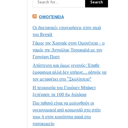
ΟΜΟΓΈΝΕΙΑ
Οι βρετανικές επιχειρήσεις στην σκιά
του Brexit
Γάμος της Χρονιάς στην Ομογένεια – ο
γαμός της Αννούλας Τσουκαλά με τον
Γρηγόρη Ποστ
Απίστευτο και όμως γεγονός: Έπαθε
έμφραγμα αλλά δεν υπήρχε… οδηγός να
τον μεταφέρει στο “Σκυλίτσειο”
Η περιουσία του Γουόρεν Μπάφετ
ξεπέρασε τα 100 δις δολάρια
Πιο πιθανό είναι να μολυνθούν οι
υγειονομικοί από κορωνοϊό στο σπίτι
τους ή στην κοινότητα παρά στο
νοσοκομείο