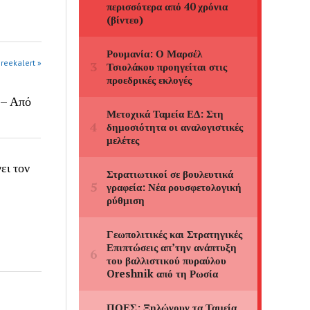
greekalert »
 – Από
ει τον