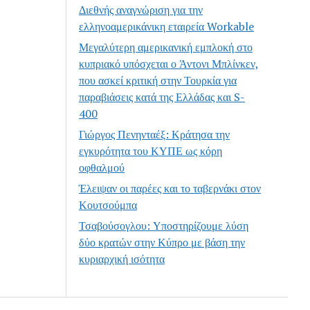
Διεθνής αναγνώριση για την
ελληνοαμερικάνικη εταιρεία Workable
Μεγαλύτερη αμερικανική εμπλοκή στο
κυπριακό υπόσχεται ο Άντονι Μπλίνκεν,
που ασκεί κριτική στην Τουρκία για
παραβιάσεις κατά της Ελλάδας και S-
400
Γιώργος Πενηνταέξ: Κράτησα την
εγκυρότητα του ΚΥΠΕ ως κόρη
οφθαλμού
Έλειψαν οι παρέες και το ταβερνάκι στον
Κουτσούμπα
Τσαβούσογλου: Υποστηρίζουμε λύση
δύο κρατών στην Κύπρο με βάση την
κυριαρχική ισότητα