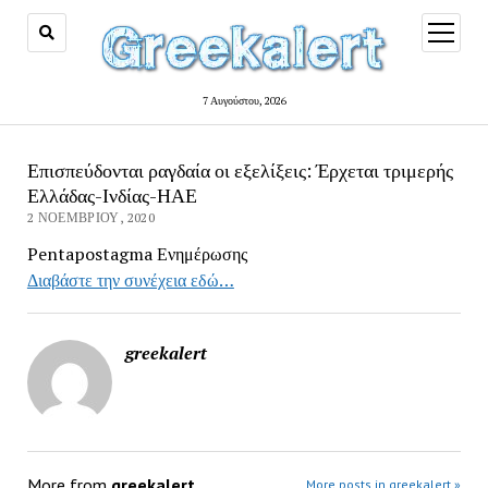
open
menu
7 Αυγούστου, 2026
Επισπεύδονται ραγδαία οι εξελίξεις: Έρχεται τριμερής
Ελλάδας-Ινδίας-ΗΑΕ
2 ΝΟΕΜΒΡΊΟΥ, 2020
Pentapostagma Ενημέρωσης
Διαβάστε την συνέχεια εδώ…
greekalert
More from
greekalert
More posts in greekalert »