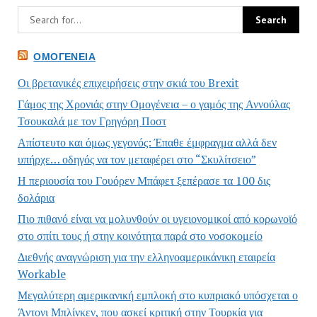
ΟΜΟΓΈΝΕΙΑ
Οι βρετανικές επιχειρήσεις στην σκιά του Brexit
Γάμος της Χρονιάς στην Ομογένεια – ο γαμός της Αννούλας
Τσουκαλά με τον Γρηγόρη Ποστ
Απίστευτο και όμως γεγονός: Έπαθε έμφραγμα αλλά δεν
υπήρχε… οδηγός να τον μεταφέρει στο “Σκυλίτσειο”
Η περιουσία του Γουόρεν Μπάφετ ξεπέρασε τα 100 δις
δολάρια
Πιο πιθανό είναι να μολυνθούν οι υγειονομικοί από κορωνοϊό
στο σπίτι τους ή στην κοινότητα παρά στο νοσοκομείο
Διεθνής αναγνώριση για την ελληνοαμερικάνικη εταιρεία
Workable
Μεγαλύτερη αμερικανική εμπλοκή στο κυπριακό υπόσχεται ο
Άντονι Μπλίνκεν, που ασκεί κριτική στην Τουρκία για