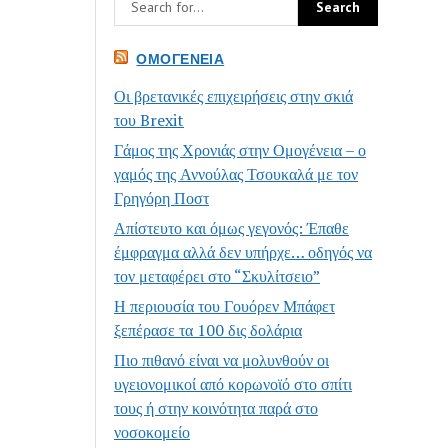
ΟΜΟΓΈΝΕΙΑ
Οι βρετανικές επιχειρήσεις στην σκιά
του Brexit
Γάμος της Χρονιάς στην Ομογένεια – ο
γαμός της Αννούλας Τσουκαλά με τον
Γρηγόρη Ποστ
Απίστευτο και όμως γεγονός: Έπαθε
έμφραγμα αλλά δεν υπήρχε… οδηγός να
τον μεταφέρει στο “Σκυλίτσειο”
Η περιουσία του Γουόρεν Μπάφετ
ξεπέρασε τα 100 δις δολάρια
Πιο πιθανό είναι να μολυνθούν οι
υγειονομικοί από κορωνοϊό στο σπίτι
τους ή στην κοινότητα παρά στο
νοσοκομείο