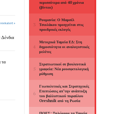
greekalert »
α Δένδια
 τα