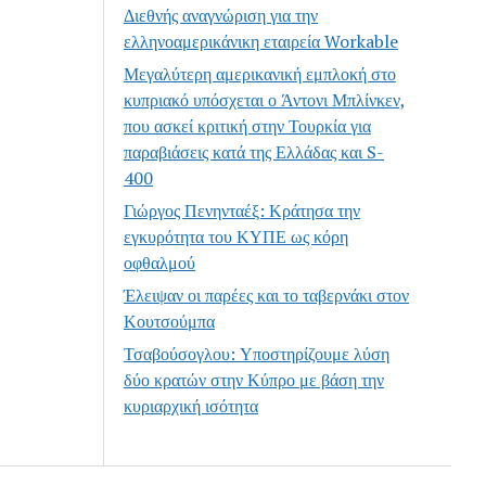
Διεθνής αναγνώριση για την
ελληνοαμερικάνικη εταιρεία Workable
Μεγαλύτερη αμερικανική εμπλοκή στο
κυπριακό υπόσχεται ο Άντονι Μπλίνκεν,
που ασκεί κριτική στην Τουρκία για
παραβιάσεις κατά της Ελλάδας και S-
400
Γιώργος Πενηνταέξ: Κράτησα την
εγκυρότητα του ΚΥΠΕ ως κόρη
οφθαλμού
Έλειψαν οι παρέες και το ταβερνάκι στον
Κουτσούμπα
Τσαβούσογλου: Υποστηρίζουμε λύση
δύο κρατών στην Κύπρο με βάση την
κυριαρχική ισότητα