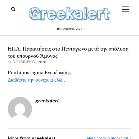
open
menu
10 Αυγούστου, 2026
ΗΠΑ: Παραιτήσεις στο Πεντάγωνο μετά την απόλυση
του υπουργού Άμυνας
11 ΝΟΕΜΒΡΊΟΥ, 2020
Pentapostagma Ενημέρωσης
Διαβάστε την συνέχεια εδώ…
greekalert
More from
greekalert
More posts in greekalert »