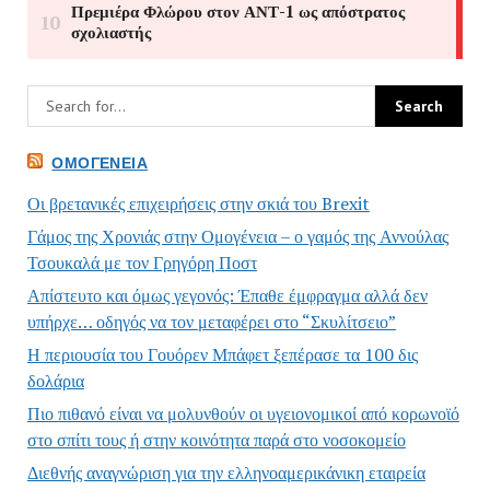
ΟΜΟΓΈΝΕΙΑ
Οι βρετανικές επιχειρήσεις στην σκιά του Brexit
Γάμος της Χρονιάς στην Ομογένεια – ο γαμός της Αννούλας
Τσουκαλά με τον Γρηγόρη Ποστ
Απίστευτο και όμως γεγονός: Έπαθε έμφραγμα αλλά δεν
υπήρχε… οδηγός να τον μεταφέρει στο “Σκυλίτσειο”
Η περιουσία του Γουόρεν Μπάφετ ξεπέρασε τα 100 δις
δολάρια
Πιο πιθανό είναι να μολυνθούν οι υγειονομικοί από κορωνοϊό
στο σπίτι τους ή στην κοινότητα παρά στο νοσοκομείο
Διεθνής αναγνώριση για την ελληνοαμερικάνικη εταιρεία