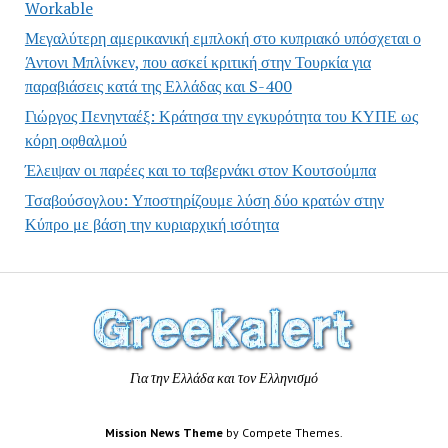
Workable
Μεγαλύτερη αμερικανική εμπλοκή στο κυπριακό υπόσχεται ο
Άντονι Μπλίνκεν, που ασκεί κριτική στην Τουρκία για
παραβιάσεις κατά της Ελλάδας και S-400
Γιώργος Πενηνταέξ: Κράτησα την εγκυρότητα του ΚΥΠΕ ως
κόρη οφθαλμού
Έλειψαν οι παρέες και το ταβερνάκι στον Κουτσούμπα
Τσαβούσογλου: Υποστηρίζουμε λύση δύο κρατών στην
Κύπρο με βάση την κυριαρχική ισότητα
Για την Ελλάδα και τον Ελληνισμό
Mission News Theme
by Compete Themes.