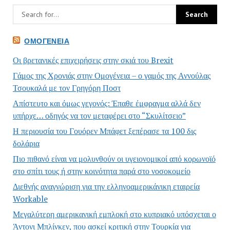
ΟΜΟΓΈΝΕΙΑ
Οι βρετανικές επιχειρήσεις στην σκιά του Brexit
Γάμος της Χρονιάς στην Ομογένεια – ο γαμός της Αννούλας
Τσουκαλά με τον Γρηγόρη Ποστ
Απίστευτο και όμως γεγονός: Έπαθε έμφραγμα αλλά δεν
υπήρχε… οδηγός να τον μεταφέρει στο “Σκυλίτσειο”
Η περιουσία του Γουόρεν Μπάφετ ξεπέρασε τα 100 δις
δολάρια
Πιο πιθανό είναι να μολυνθούν οι υγειονομικοί από κορωνοϊό
στο σπίτι τους ή στην κοινότητα παρά στο νοσοκομείο
Διεθνής αναγνώριση για την ελληνοαμερικάνικη εταιρεία
Workable
Μεγαλύτερη αμερικανική εμπλοκή στο κυπριακό υπόσχεται ο
Άντονι Μπλίνκεν, που ασκεί κριτική στην Τουρκία για