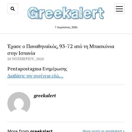
open
menu
7 Αυγούστου, 2026
Έχασε ο Παναθηναϊκός, 93-72 από τη Μπασκόνια
στην Ισπανία
20 ΝΟΕΜΒΡΊΟΥ, 2020
Pentapostagma Ενημέρωσης
Διαβάστε την συνέχεια εδώ…
greekalert
More from
greekalert
More posts in greekalert »