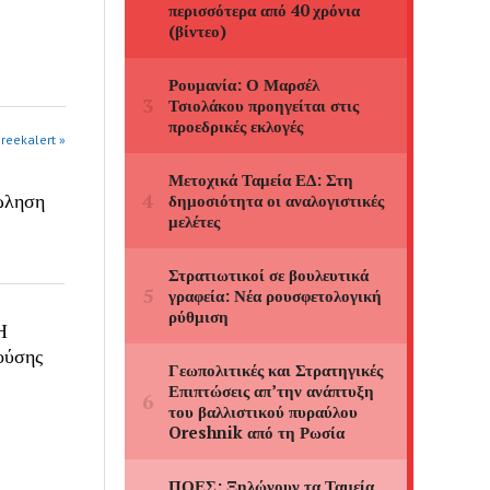
greekalert »
πώληση
Η
ούσης