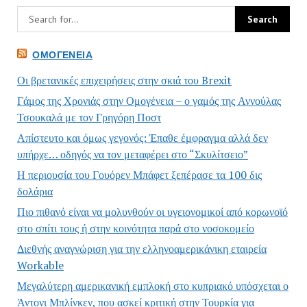
ΟΜΟΓΈΝΕΙΑ
Οι βρετανικές επιχειρήσεις στην σκιά του Brexit
Γάμος της Χρονιάς στην Ομογένεια – ο γαμός της Αννούλας
Τσουκαλά με τον Γρηγόρη Ποστ
Απίστευτο και όμως γεγονός: Έπαθε έμφραγμα αλλά δεν
υπήρχε… οδηγός να τον μεταφέρει στο “Σκυλίτσειο”
Η περιουσία του Γουόρεν Μπάφετ ξεπέρασε τα 100 δις
δολάρια
Πιο πιθανό είναι να μολυνθούν οι υγειονομικοί από κορωνοϊό
στο σπίτι τους ή στην κοινότητα παρά στο νοσοκομείο
Διεθνής αναγνώριση για την ελληνοαμερικάνικη εταιρεία
Workable
Μεγαλύτερη αμερικανική εμπλοκή στο κυπριακό υπόσχεται ο
Άντονι Μπλίνκεν, που ασκεί κριτική στην Τουρκία για