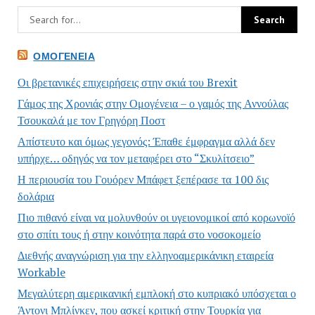
ΟΜΟΓΈΝΕΙΑ
Οι βρετανικές επιχειρήσεις στην σκιά του Brexit
Γάμος της Χρονιάς στην Ομογένεια – ο γαμός της Αννούλας
Τσουκαλά με τον Γρηγόρη Ποστ
Απίστευτο και όμως γεγονός: Έπαθε έμφραγμα αλλά δεν
υπήρχε… οδηγός να τον μεταφέρει στο “Σκυλίτσειο”
Η περιουσία του Γουόρεν Μπάφετ ξεπέρασε τα 100 δις
δολάρια
Πιο πιθανό είναι να μολυνθούν οι υγειονομικοί από κορωνοϊό
στο σπίτι τους ή στην κοινότητα παρά στο νοσοκομείο
Διεθνής αναγνώριση για την ελληνοαμερικάνικη εταιρεία
Workable
Μεγαλύτερη αμερικανική εμπλοκή στο κυπριακό υπόσχεται ο
Άντονι Μπλίνκεν, που ασκεί κριτική στην Τουρκία για