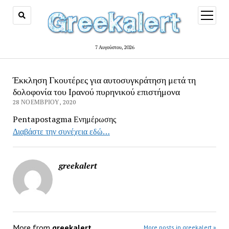
open
menu
7 Αυγούστου, 2026
Έκκληση Γκουτέρες για αυτοσυγκράτηση μετά τη
δολοφονία του Ιρανού πυρηνικού επιστήμονα
28 ΝΟΕΜΒΡΊΟΥ, 2020
Pentapostagma Ενημέρωσης
Διαβάστε την συνέχεια εδώ…
greekalert
More from
greekalert
More posts in greekalert »