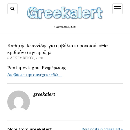
open
menu
8 Αυγούστου, 2026
Καθητής Ιωαννίδης για εμβόλια κορονοϊού: «Θα
κριθούν στην πράξη»
6 ΔΕΚΕΜΒΡΊΟΥ, 2020
Pentapostagma Ενημέρωσης
Διαβάστε την συνέχεια εδώ…
greekalert
More from
greekalert
More posts in greekalert »