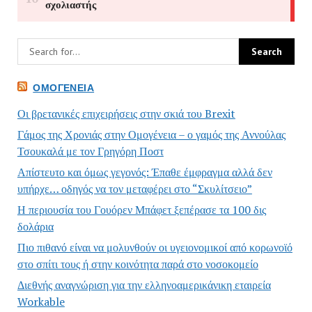
ΟΜΟΓΈΝΕΙΑ
Οι βρετανικές επιχειρήσεις στην σκιά του Brexit
Γάμος της Χρονιάς στην Ομογένεια – ο γαμός της Αννούλας
Τσουκαλά με τον Γρηγόρη Ποστ
Απίστευτο και όμως γεγονός: Έπαθε έμφραγμα αλλά δεν
υπήρχε… οδηγός να τον μεταφέρει στο “Σκυλίτσειο”
Η περιουσία του Γουόρεν Μπάφετ ξεπέρασε τα 100 δις
δολάρια
Πιο πιθανό είναι να μολυνθούν οι υγειονομικοί από κορωνοϊό
στο σπίτι τους ή στην κοινότητα παρά στο νοσοκομείο
Διεθνής αναγνώριση για την ελληνοαμερικάνικη εταιρεία
Workable