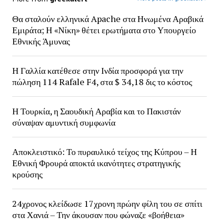
Θα σταλούν ελληνικά Apache στα Ηνωμένα Αραβικά
Εμιράτα; Η «Νίκη» θέτει ερωτήματα στο Υπουργείο
Εθνικής Άμυνας
Η Γαλλία κατέθεσε στην Ινδία προσφορά για την
πώληση 114 Rafale F4, στα $ 34,18 δις το κόστος
Η Τουρκία, η Σαουδική Αραβία και το Πακιστάν
σύναψαν αμυντική συμφωνία
Αποκλειστικό: Το πυραυλικό τείχος της Κύπρου – Η
Εθνική Φρουρά αποκτά ικανότητες στρατηγικής
κρούσης
24χρονος κλείδωσε 17χρονη πρώην φίλη του σε σπίτι
στα Χανιά – Την άκουσαν που φώναζε «βοήθεια»