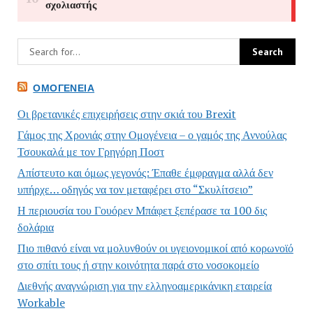
ΟΜΟΓΈΝΕΙΑ
Οι βρετανικές επιχειρήσεις στην σκιά του Brexit
Γάμος της Χρονιάς στην Ομογένεια – ο γαμός της Αννούλας
Τσουκαλά με τον Γρηγόρη Ποστ
Απίστευτο και όμως γεγονός: Έπαθε έμφραγμα αλλά δεν
υπήρχε… οδηγός να τον μεταφέρει στο “Σκυλίτσειο”
Η περιουσία του Γουόρεν Μπάφετ ξεπέρασε τα 100 δις
δολάρια
Πιο πιθανό είναι να μολυνθούν οι υγειονομικοί από κορωνοϊό
στο σπίτι τους ή στην κοινότητα παρά στο νοσοκομείο
Διεθνής αναγνώριση για την ελληνοαμερικάνικη εταιρεία
Workable