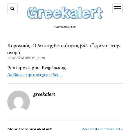
open
menu
9 Αυγούστου, 2026
Κορονοϊός: Ο δείκτης θετικότητας βάζει “φρένο” στην
αγορά
12 ΔΕΚΕΜΒΡΊΟΥ, 2020
Pentapostagma Ενημέρωσης
Διαβάστε την συνέχεια εδώ…
greekalert
More from
greekalert
More posts in greekalert »