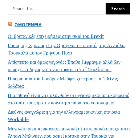
ΟΜΟΓΈΝΕΙΑ
Οι βρετανικές επιχειρήσεις στην σκιά του Brexit
Γάμος της Χρονιάς στην Ομογένεια – ο γαμός της Αννούλας
Τσουκαλά με τον Γρηγόρη Ποστ
Απίστευτο και όμως γεγονός: Έπαθε έμφραγμα αλλά δεν
υπήρχε… οδηγός να τον μεταφέρει στο “Σκυλίτσειο”
Η περιουσία του Γουόρεν Μπάφετ ξεπέρασε τα 100 δις
δολάρια
Πιο πιθανό είναι να μολυνθούν οι υγειονομικοί από κορωνοϊό
στο σπίτι τους ή στην κοινότητα παρά στο νοσοκομείο
Διεθνής αναγνώριση για την ελληνοαμερικάνικη εταιρεία
Workable
Μεγαλύτερη αμερικανική εμπλοκή στο κυπριακό υπόσχεται ο
Άντονι Μπλίνκεν, που ασκεί κριτική στην Τουρκία για