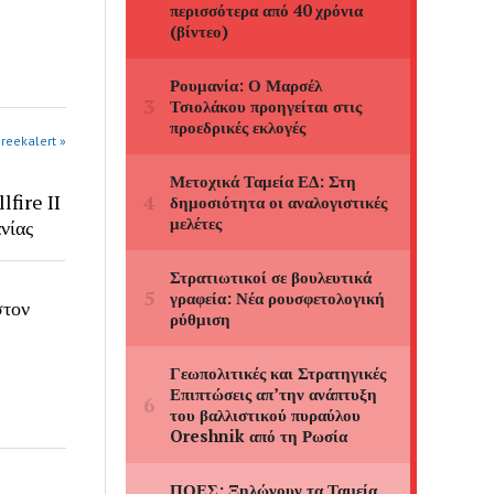
greekalert »
fire II
νίας
στον