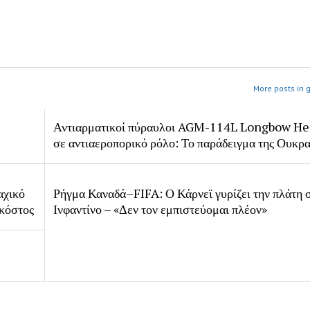
More posts in 
Αντιαρματικοί πύραυλοι AGM-114L Longbow Hell
σε αντιαεροπορικό ρόλο: Το παράδειγμα της Ουκρα
αχικό
Ρήγμα Καναδά–FIFA: Ο Κάρνεϊ γυρίζει την πλάτη 
 κόστος
Ινφαντίνο – «Δεν τον εμπιστεύομαι πλέον»