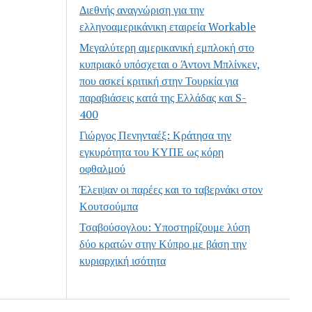
Διεθνής αναγνώριση για την
ελληνοαμερικάνικη εταιρεία Workable
Μεγαλύτερη αμερικανική εμπλοκή στο
κυπριακό υπόσχεται ο Άντονι Μπλίνκεν,
που ασκεί κριτική στην Τουρκία για
παραβιάσεις κατά της Ελλάδας και S-
400
Γιώργος Πενηνταέξ: Κράτησα την
εγκυρότητα του ΚΥΠΕ ως κόρη
οφθαλμού
Έλειψαν οι παρέες και το ταβερνάκι στον
Κουτσούμπα
Τσαβούσογλου: Υποστηρίζουμε λύση
δύο κρατών στην Κύπρο με βάση την
κυριαρχική ισότητα