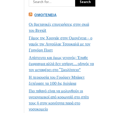
ΟΜΟΓΈΝΕΙΑ
Οι βρετανικές επιχειρήσεις στην σκιά
του Brexit
Γάμος της Χρονιάς στην Ομογένεια – ο
γαμός της Αννούλας Τσουκαλά με τον
Γρηγόρη Ποστ
Απίστευτο και όμως γεγονός: Έπαθε
έμφραγμα αλλά δεν υπήρχε… οδηγός να
τον μεταφέρει στο “Σκυλίτσειο”
Η περιουσία του Γουόρεν Μπάφετ
ξεπέρασε τα 100 δις δολάρια
Πιο πιθανό είναι να μολυνθούν οι
υγειονομικοί από κορωνοϊό στο σπίτι
τους ή στην κοινότητα παρά στο
νοσοκομείο