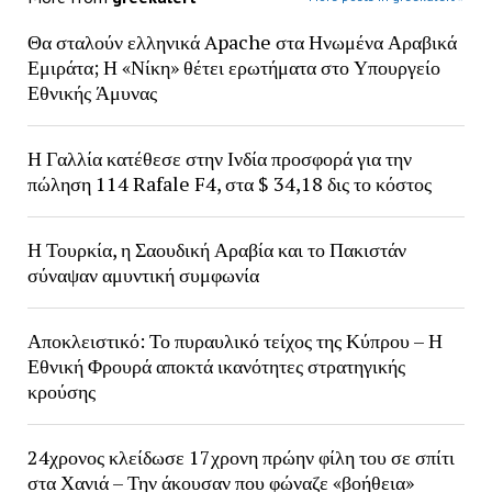
Θα σταλούν ελληνικά Apache στα Ηνωμένα Αραβικά
Εμιράτα; Η «Νίκη» θέτει ερωτήματα στο Υπουργείο
Εθνικής Άμυνας
Η Γαλλία κατέθεσε στην Ινδία προσφορά για την
πώληση 114 Rafale F4, στα $ 34,18 δις το κόστος
Η Τουρκία, η Σαουδική Αραβία και το Πακιστάν
σύναψαν αμυντική συμφωνία
Αποκλειστικό: Το πυραυλικό τείχος της Κύπρου – Η
Εθνική Φρουρά αποκτά ικανότητες στρατηγικής
κρούσης
24χρονος κλείδωσε 17χρονη πρώην φίλη του σε σπίτι
στα Χανιά – Την άκουσαν που φώναζε «βοήθεια»