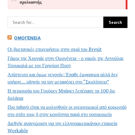
ΟΜΟΓΈΝΕΙΑ
Οι βρετανικές επιχειρήσεις στην σκιά του Brexit
Γάμος της Χρονιάς στην Ομογένεια – ο γαμός της Αννούλας
Τσουκαλά με τον Γρηγόρη Ποστ
Απίστευτο και όμως γεγονός: Έπαθε έμφραγμα αλλά δεν
υπήρχε… οδηγός να τον μεταφέρει στο “Σκυλίτσειο”
Η περιουσία του Γουόρεν Μπάφετ ξεπέρασε τα 100 δις
δολάρια
Πιο πιθανό είναι να μολυνθούν οι υγειονομικοί από κορωνοϊό
στο σπίτι τους ή στην κοινότητα παρά στο νοσοκομείο
Διεθνής αναγνώριση για την ελληνοαμερικάνικη εταιρεία
Workable