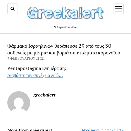
open
menu
9 Αυγούστου, 2026
Φάρμακο Ισραηλινών θεράπευσε 29 από τους 30
ασθενείς με μέτρια και βαριά συμπτώματα κορονοϊού
7 ΦΕΒΡΟΥΑΡΊΟΥ, 2021
Pentapostagma Ενημέρωσης
Διαβάστε την συνέχεια εδώ…
greekalert
More from
greekalert
More posts in greekalert »