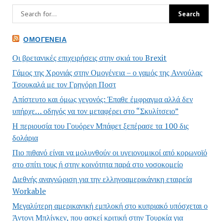
ΟΜΟΓΈΝΕΙΑ
Οι βρετανικές επιχειρήσεις στην σκιά του Brexit
Γάμος της Χρονιάς στην Ομογένεια – ο γαμός της Αννούλας
Τσουκαλά με τον Γρηγόρη Ποστ
Απίστευτο και όμως γεγονός: Έπαθε έμφραγμα αλλά δεν
υπήρχε… οδηγός να τον μεταφέρει στο “Σκυλίτσειο”
Η περιουσία του Γουόρεν Μπάφετ ξεπέρασε τα 100 δις
δολάρια
Πιο πιθανό είναι να μολυνθούν οι υγειονομικοί από κορωνοϊό
στο σπίτι τους ή στην κοινότητα παρά στο νοσοκομείο
Διεθνής αναγνώριση για την ελληνοαμερικάνικη εταιρεία
Workable
Μεγαλύτερη αμερικανική εμπλοκή στο κυπριακό υπόσχεται ο
Άντονι Μπλίνκεν, που ασκεί κριτική στην Τουρκία για