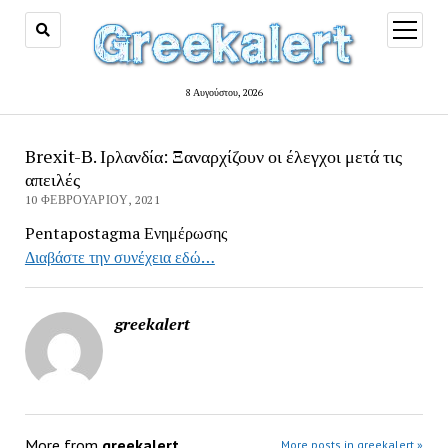
open
menu
8 Αυγούστου, 2026
Brexit-Β. Ιρλανδία: Ξαναρχίζουν οι έλεγχοι μετά τις
απειλές
10 ΦΕΒΡΟΥΑΡΊΟΥ, 2021
Pentapostagma Ενημέρωσης
Διαβάστε την συνέχεια εδώ…
greekalert
More from
greekalert
More posts in greekalert »