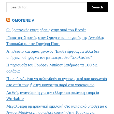
ΟΜΟΓΈΝΕΙΑ
Οι βρετανικές επιχειρήσεις στην σκιά του Brexit
Γάμος της Χρονιάς στην Ομογένεια – ο γαμός της Αννούλας
Τσουκαλά με τον Γρηγόρη Ποστ
Απίστευτο και όμως γεγονός: Έπαθε έμφραγμα αλλά δεν
υπήρχε… οδηγός να τον μεταφέρει στο “Σκυλίτσειο”
Η περιουσία του Γουόρεν Μπάφετ ξεπέρασε τα 100 δις
δολάρια
Πιο πιθανό είναι να μολυνθούν οι υγειονομικοί από κορωνοϊό
στο σπίτι τους ή στην κοινότητα παρά στο νοσοκομείο
Διεθνής αναγνώριση για την ελληνοαμερικάνικη εταιρεία
Workable
Μεγαλύτερη αμερικανική εμπλοκή στο κυπριακό υπόσχεται ο
Άντονι Μπλίνκεν, που ασκεί κριτική στην Τουρκία για