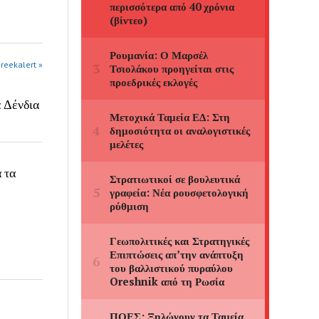
greekalert »
α Δένδια
 τα