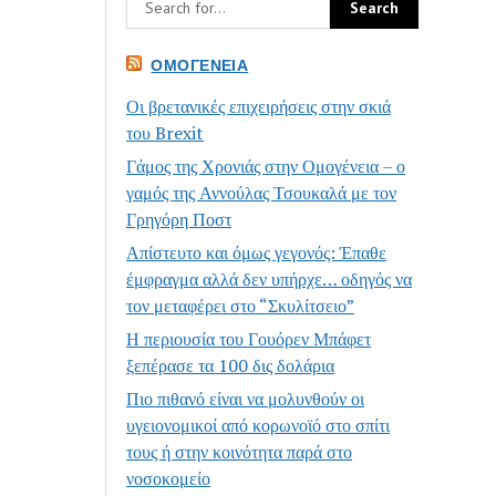
ΟΜΟΓΈΝΕΙΑ
Οι βρετανικές επιχειρήσεις στην σκιά
του Brexit
Γάμος της Χρονιάς στην Ομογένεια – ο
γαμός της Αννούλας Τσουκαλά με τον
Γρηγόρη Ποστ
Απίστευτο και όμως γεγονός: Έπαθε
έμφραγμα αλλά δεν υπήρχε… οδηγός να
τον μεταφέρει στο “Σκυλίτσειο”
Η περιουσία του Γουόρεν Μπάφετ
ξεπέρασε τα 100 δις δολάρια
Πιο πιθανό είναι να μολυνθούν οι
υγειονομικοί από κορωνοϊό στο σπίτι
τους ή στην κοινότητα παρά στο
νοσοκομείο