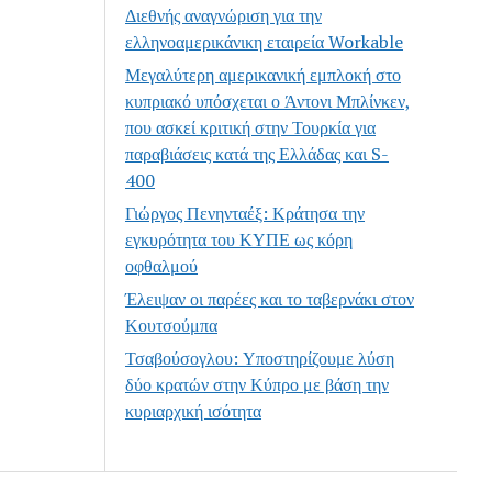
Διεθνής αναγνώριση για την
ελληνοαμερικάνικη εταιρεία Workable
Μεγαλύτερη αμερικανική εμπλοκή στο
κυπριακό υπόσχεται ο Άντονι Μπλίνκεν,
που ασκεί κριτική στην Τουρκία για
παραβιάσεις κατά της Ελλάδας και S-
400
Γιώργος Πενηνταέξ: Κράτησα την
εγκυρότητα του ΚΥΠΕ ως κόρη
οφθαλμού
Έλειψαν οι παρέες και το ταβερνάκι στον
Κουτσούμπα
Τσαβούσογλου: Υποστηρίζουμε λύση
δύο κρατών στην Κύπρο με βάση την
κυριαρχική ισότητα