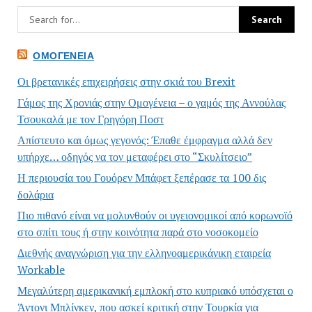
ΟΜΟΓΈΝΕΙΑ
Οι βρετανικές επιχειρήσεις στην σκιά του Brexit
Γάμος της Χρονιάς στην Ομογένεια – ο γαμός της Αννούλας
Τσουκαλά με τον Γρηγόρη Ποστ
Απίστευτο και όμως γεγονός: Έπαθε έμφραγμα αλλά δεν
υπήρχε… οδηγός να τον μεταφέρει στο “Σκυλίτσειο”
Η περιουσία του Γουόρεν Μπάφετ ξεπέρασε τα 100 δις
δολάρια
Πιο πιθανό είναι να μολυνθούν οι υγειονομικοί από κορωνοϊό
στο σπίτι τους ή στην κοινότητα παρά στο νοσοκομείο
Διεθνής αναγνώριση για την ελληνοαμερικάνικη εταιρεία
Workable
Μεγαλύτερη αμερικανική εμπλοκή στο κυπριακό υπόσχεται ο
Άντονι Μπλίνκεν, που ασκεί κριτική στην Τουρκία για