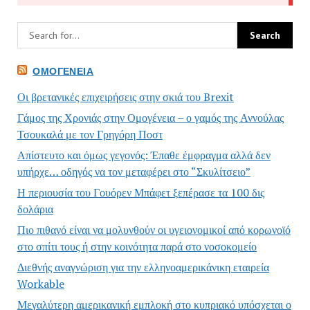
ΟΜΟΓΈΝΕΙΑ
Οι βρετανικές επιχειρήσεις στην σκιά του Brexit
Γάμος της Χρονιάς στην Ομογένεια – ο γαμός της Αννούλας
Τσουκαλά με τον Γρηγόρη Ποστ
Απίστευτο και όμως γεγονός: Έπαθε έμφραγμα αλλά δεν
υπήρχε… οδηγός να τον μεταφέρει στο “Σκυλίτσειο”
Η περιουσία του Γουόρεν Μπάφετ ξεπέρασε τα 100 δις
δολάρια
Πιο πιθανό είναι να μολυνθούν οι υγειονομικοί από κορωνοϊό
στο σπίτι τους ή στην κοινότητα παρά στο νοσοκομείο
Διεθνής αναγνώριση για την ελληνοαμερικάνικη εταιρεία
Workable
Μεγαλύτερη αμερικανική εμπλοκή στο κυπριακό υπόσχεται ο