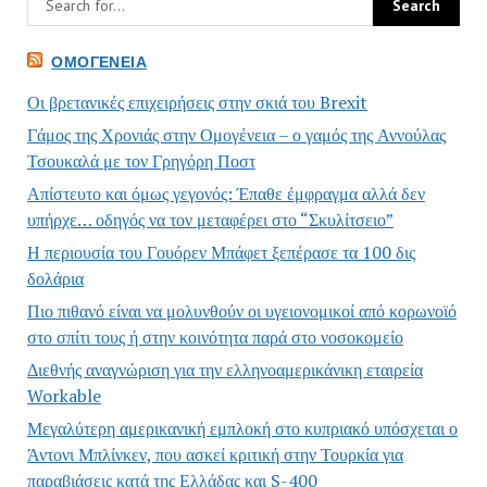
ΟΜΟΓΈΝΕΙΑ
Οι βρετανικές επιχειρήσεις στην σκιά του Brexit
Γάμος της Χρονιάς στην Ομογένεια – ο γαμός της Αννούλας
Τσουκαλά με τον Γρηγόρη Ποστ
Απίστευτο και όμως γεγονός: Έπαθε έμφραγμα αλλά δεν
υπήρχε… οδηγός να τον μεταφέρει στο “Σκυλίτσειο”
Η περιουσία του Γουόρεν Μπάφετ ξεπέρασε τα 100 δις
δολάρια
Πιο πιθανό είναι να μολυνθούν οι υγειονομικοί από κορωνοϊό
στο σπίτι τους ή στην κοινότητα παρά στο νοσοκομείο
Διεθνής αναγνώριση για την ελληνοαμερικάνικη εταιρεία
Workable
Μεγαλύτερη αμερικανική εμπλοκή στο κυπριακό υπόσχεται ο
Άντονι Μπλίνκεν, που ασκεί κριτική στην Τουρκία για
παραβιάσεις κατά της Ελλάδας και S-400