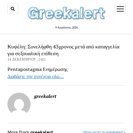
open
menu
9 Αυγούστου, 2026
Κυψέλη: Συνελήφθη 43χρονος μετά από καταγγελία
για σεξουαλική επίθεση
14 ΔΕΚΕΜΒΡΊΟΥ, 2021
Pentapostagma Ενημέρωσης
Διαβάστε την συνέχεια εδώ…
greekalert
More from
greekalert
More posts in greekalert »