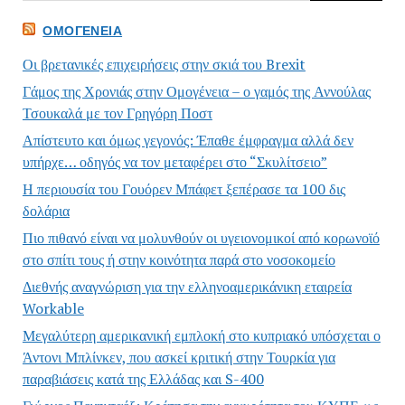
ΟΜΟΓΈΝΕΙΑ
Οι βρετανικές επιχειρήσεις στην σκιά του Brexit
Γάμος της Χρονιάς στην Ομογένεια – ο γαμός της Αννούλας
Τσουκαλά με τον Γρηγόρη Ποστ
Απίστευτο και όμως γεγονός: Έπαθε έμφραγμα αλλά δεν
υπήρχε… οδηγός να τον μεταφέρει στο “Σκυλίτσειο”
Η περιουσία του Γουόρεν Μπάφετ ξεπέρασε τα 100 δις
δολάρια
Πιο πιθανό είναι να μολυνθούν οι υγειονομικοί από κορωνοϊό
στο σπίτι τους ή στην κοινότητα παρά στο νοσοκομείο
Διεθνής αναγνώριση για την ελληνοαμερικάνικη εταιρεία
Workable
Μεγαλύτερη αμερικανική εμπλοκή στο κυπριακό υπόσχεται ο
Άντονι Μπλίνκεν, που ασκεί κριτική στην Τουρκία για
παραβιάσεις κατά της Ελλάδας και S-400