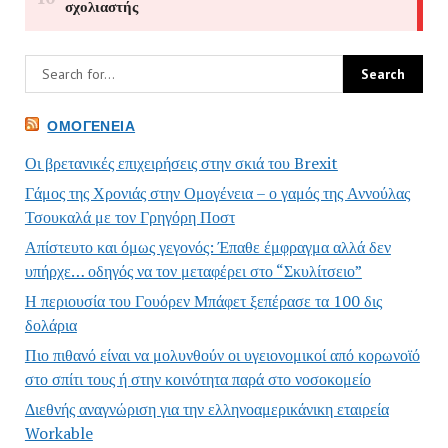
ΟΜΟΓΈΝΕΙΑ
Οι βρετανικές επιχειρήσεις στην σκιά του Brexit
Γάμος της Χρονιάς στην Ομογένεια – ο γαμός της Αννούλας
Τσουκαλά με τον Γρηγόρη Ποστ
Απίστευτο και όμως γεγονός: Έπαθε έμφραγμα αλλά δεν
υπήρχε… οδηγός να τον μεταφέρει στο “Σκυλίτσειο”
Η περιουσία του Γουόρεν Μπάφετ ξεπέρασε τα 100 δις
δολάρια
Πιο πιθανό είναι να μολυνθούν οι υγειονομικοί από κορωνοϊό
στο σπίτι τους ή στην κοινότητα παρά στο νοσοκομείο
Διεθνής αναγνώριση για την ελληνοαμερικάνικη εταιρεία
Workable