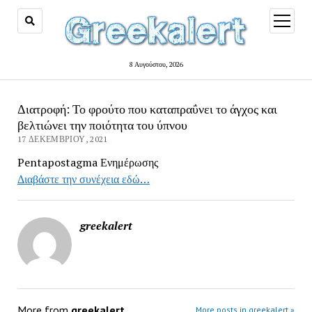
open
menu
8 Αυγούστου, 2026
Διατροφή: Το φρούτο που καταπραΰνει το άγχος και
βελτιώνει την ποιότητα του ύπνου
17 ΔΕΚΕΜΒΡΊΟΥ, 2021
Pentapostagma Ενημέρωσης
Διαβάστε την συνέχεια εδώ…
greekalert
More from
greekalert
More posts in greekalert »