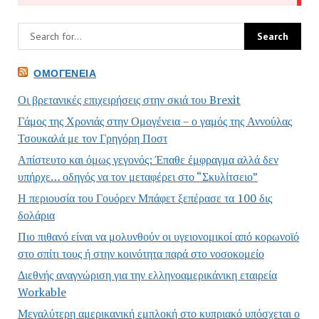
ΟΜΟΓΈΝΕΙΑ
Οι βρετανικές επιχειρήσεις στην σκιά του Brexit
Γάμος της Χρονιάς στην Ομογένεια – ο γαμός της Αννούλας
Τσουκαλά με τον Γρηγόρη Ποστ
Απίστευτο και όμως γεγονός: Έπαθε έμφραγμα αλλά δεν
υπήρχε… οδηγός να τον μεταφέρει στο “Σκυλίτσειο”
Η περιουσία του Γουόρεν Μπάφετ ξεπέρασε τα 100 δις
δολάρια
Πιο πιθανό είναι να μολυνθούν οι υγειονομικοί από κορωνοϊό
στο σπίτι τους ή στην κοινότητα παρά στο νοσοκομείο
Διεθνής αναγνώριση για την ελληνοαμερικάνικη εταιρεία
Workable
Μεγαλύτερη αμερικανική εμπλοκή στο κυπριακό υπόσχεται ο