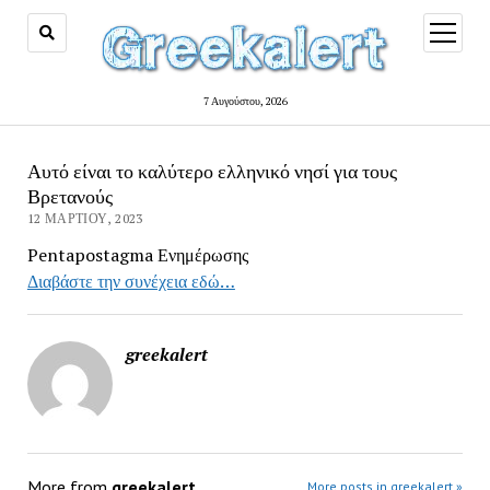
open
menu
7 Αυγούστου, 2026
Αυτό είναι το καλύτερο ελληνικό νησί για τους
Βρετανούς
12 ΜΑΡΤΊΟΥ, 2023
Pentapostagma Ενημέρωσης
Διαβάστε την συνέχεια εδώ…
greekalert
More from
greekalert
More posts in greekalert »