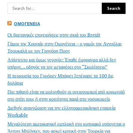
ΟΜΟΓΈΝΕΙΑ
Οι βρετανικές επιχειρήσεις στην σκιά του Brexit
Γάμος της Χρονιάς στην Ομογένεια – ο γαμός της Αννούλας
Τσουκαλά με τον Γρηγόρη Ποστ
Απίστευτο και όμως γεγονός: Έπαθε έμφραγμα αλλά δεν
υπήρχε… οδηγός να τον μεταφέρει στο “Σκυλίτσειο”
Η περιουσία του Γουόρεν Μπάφετ ξεπέρασε τα 100 δις
δολάρια
Πιο πιθανό είναι να μολυνθούν οι υγειονομικοί από κορωνοϊό
στο σπίτι τους ή στην κοινότητα παρά στο νοσοκομείο
Διεθνής αναγνώριση για την ελληνοαμερικάνικη εταιρεία
Workable
Μεγαλύτερη αμερικανική εμπλοκή στο κυπριακό υπόσχεται ο
Άντονι Μπλίνκεν, που ασκεί κριτική στην Τουρκία για