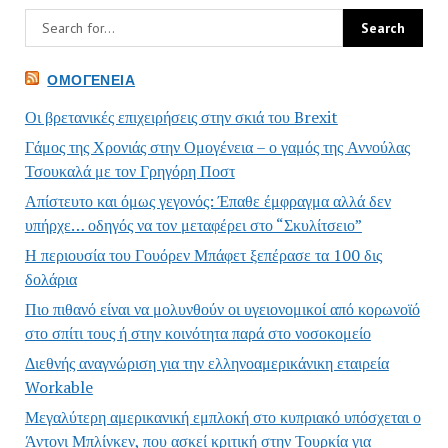
ΟΜΟΓΈΝΕΙΑ
Οι βρετανικές επιχειρήσεις στην σκιά του Brexit
Γάμος της Χρονιάς στην Ομογένεια – ο γαμός της Αννούλας
Τσουκαλά με τον Γρηγόρη Ποστ
Απίστευτο και όμως γεγονός: Έπαθε έμφραγμα αλλά δεν
υπήρχε… οδηγός να τον μεταφέρει στο “Σκυλίτσειο”
Η περιουσία του Γουόρεν Μπάφετ ξεπέρασε τα 100 δις
δολάρια
Πιο πιθανό είναι να μολυνθούν οι υγειονομικοί από κορωνοϊό
στο σπίτι τους ή στην κοινότητα παρά στο νοσοκομείο
Διεθνής αναγνώριση για την ελληνοαμερικάνικη εταιρεία
Workable
Μεγαλύτερη αμερικανική εμπλοκή στο κυπριακό υπόσχεται ο
Άντονι Μπλίνκεν, που ασκεί κριτική στην Τουρκία για