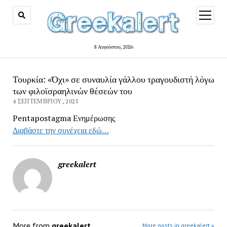
open
menu
8 Αυγούστου, 2026
Τουρκία: «Όχι» σε συναυλία γάλλου τραγουδιστή λόγω
των φιλοϊσραηλινών θέσεών του
4 ΣΕΠΤΕΜΒΡΊΟΥ, 2025
Pentapostagma Ενημέρωσης
Διαβάστε την συνέχεια εδώ…
greekalert
More from
greekalert
More posts in greekalert »