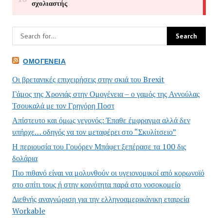
ΟΜΟΓΈΝΕΙΑ
Οι βρετανικές επιχειρήσεις στην σκιά του Brexit
Γάμος της Χρονιάς στην Ομογένεια – ο γαμός της Αννούλας
Τσουκαλά με τον Γρηγόρη Ποστ
Απίστευτο και όμως γεγονός: Έπαθε έμφραγμα αλλά δεν
υπήρχε… οδηγός να τον μεταφέρει στο “Σκυλίτσειο”
Η περιουσία του Γουόρεν Μπάφετ ξεπέρασε τα 100 δις
δολάρια
Πιο πιθανό είναι να μολυνθούν οι υγειονομικοί από κορωνοϊό
στο σπίτι τους ή στην κοινότητα παρά στο νοσοκομείο
Διεθνής αναγνώριση για την ελληνοαμερικάνικη εταιρεία
Workable