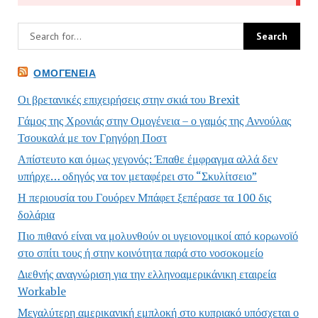
ΟΜΟΓΈΝΕΙΑ
Οι βρετανικές επιχειρήσεις στην σκιά του Brexit
Γάμος της Χρονιάς στην Ομογένεια – ο γαμός της Αννούλας
Τσουκαλά με τον Γρηγόρη Ποστ
Απίστευτο και όμως γεγονός: Έπαθε έμφραγμα αλλά δεν
υπήρχε… οδηγός να τον μεταφέρει στο “Σκυλίτσειο”
Η περιουσία του Γουόρεν Μπάφετ ξεπέρασε τα 100 δις
δολάρια
Πιο πιθανό είναι να μολυνθούν οι υγειονομικοί από κορωνοϊό
στο σπίτι τους ή στην κοινότητα παρά στο νοσοκομείο
Διεθνής αναγνώριση για την ελληνοαμερικάνικη εταιρεία
Workable
Μεγαλύτερη αμερικανική εμπλοκή στο κυπριακό υπόσχεται ο