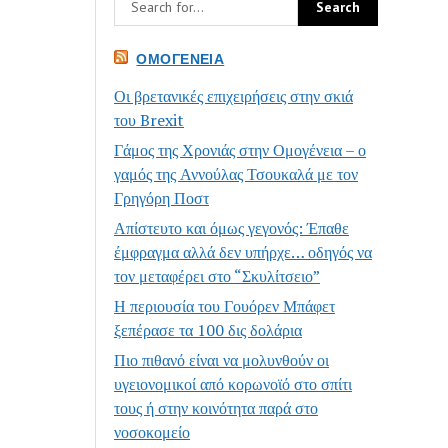
ΟΜΟΓΈΝΕΙΑ
Οι βρετανικές επιχειρήσεις στην σκιά
του Brexit
Γάμος της Χρονιάς στην Ομογένεια – ο
γαμός της Αννούλας Τσουκαλά με τον
Γρηγόρη Ποστ
Απίστευτο και όμως γεγονός: Έπαθε
έμφραγμα αλλά δεν υπήρχε… οδηγός να
τον μεταφέρει στο “Σκυλίτσειο”
Η περιουσία του Γουόρεν Μπάφετ
ξεπέρασε τα 100 δις δολάρια
Πιο πιθανό είναι να μολυνθούν οι
υγειονομικοί από κορωνοϊό στο σπίτι
τους ή στην κοινότητα παρά στο
νοσοκομείο