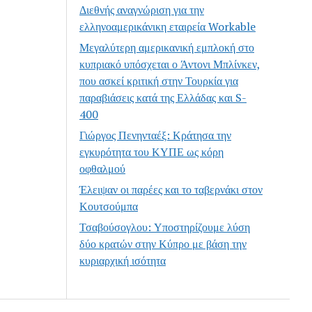
Διεθνής αναγνώριση για την
ελληνοαμερικάνικη εταιρεία Workable
Μεγαλύτερη αμερικανική εμπλοκή στο
κυπριακό υπόσχεται ο Άντονι Μπλίνκεν,
που ασκεί κριτική στην Τουρκία για
παραβιάσεις κατά της Ελλάδας και S-
400
Γιώργος Πενηνταέξ: Κράτησα την
εγκυρότητα του ΚΥΠΕ ως κόρη
οφθαλμού
Έλειψαν οι παρέες και το ταβερνάκι στον
Κουτσούμπα
Τσαβούσογλου: Υποστηρίζουμε λύση
δύο κρατών στην Κύπρο με βάση την
κυριαρχική ισότητα