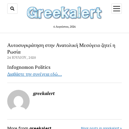
open
menu
6 Αυγούστου, 2026
Αυτοσυγκράτηση στην Ανατολική Μεσόγειο ζητεί η
Ρωσία
24 ΙΟΥΛΊΟΥ, 2020
Infognomon Politics
Διαβάστε την συνέχεια εδώ…
greekalert
More from
greekalert
More posts in greekalert »