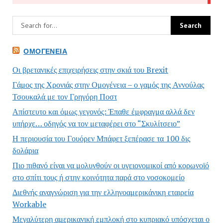
ΟΜΟΓΈΝΕΙΑ
Οι βρετανικές επιχειρήσεις στην σκιά του Brexit
Γάμος της Χρονιάς στην Ομογένεια – ο γαμός της Αννούλας
Τσουκαλά με τον Γρηγόρη Ποστ
Απίστευτο και όμως γεγονός: Έπαθε έμφραγμα αλλά δεν
υπήρχε… οδηγός να τον μεταφέρει στο “Σκυλίτσειο”
Η περιουσία του Γουόρεν Μπάφετ ξεπέρασε τα 100 δις
δολάρια
Πιο πιθανό είναι να μολυνθούν οι υγειονομικοί από κορωνοϊό
στο σπίτι τους ή στην κοινότητα παρά στο νοσοκομείο
Διεθνής αναγνώριση για την ελληνοαμερικάνικη εταιρεία
Workable
Μεγαλύτερη αμερικανική εμπλοκή στο κυπριακό υπόσχεται ο