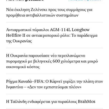
Νέα έκκληση Ζελένσκι προς τους συμμάχους για
προμήθεια αντιβαλλιστικών συστημάτων
Αντιαρματικοί πύραυλοι AGM-114L Longbow
Hellfire II σε αντιαεροπορικό ρόλο: Το παράδειγμα
της Ουκρανίας
Η Ουκρανία παρουσίασε νέο περιπλανώμενο
πυρομαχικό με βεληνεκές 600 χιλιόμετρα και μικρό
οικονομικό κόστος
Ρήγμα Καναδά–FIFA: Ο Κάρνεϊ γυρίζει την πλάτη στον
Ινφαντίνο – «Δεν τον εμπιστεύομαι πλέον»
Η Ταϊλάνδη ενδιαφέρεται για πυραύλους BrahMos