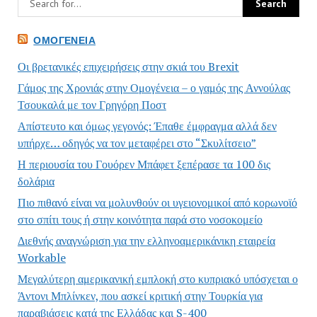
ΟΜΟΓΈΝΕΙΑ
Οι βρετανικές επιχειρήσεις στην σκιά του Brexit
Γάμος της Χρονιάς στην Ομογένεια – ο γαμός της Αννούλας
Τσουκαλά με τον Γρηγόρη Ποστ
Απίστευτο και όμως γεγονός: Έπαθε έμφραγμα αλλά δεν
υπήρχε… οδηγός να τον μεταφέρει στο “Σκυλίτσειο”
Η περιουσία του Γουόρεν Μπάφετ ξεπέρασε τα 100 δις
δολάρια
Πιο πιθανό είναι να μολυνθούν οι υγειονομικοί από κορωνοϊό
στο σπίτι τους ή στην κοινότητα παρά στο νοσοκομείο
Διεθνής αναγνώριση για την ελληνοαμερικάνικη εταιρεία
Workable
Μεγαλύτερη αμερικανική εμπλοκή στο κυπριακό υπόσχεται ο
Άντονι Μπλίνκεν, που ασκεί κριτική στην Τουρκία για
παραβιάσεις κατά της Ελλάδας και S-400