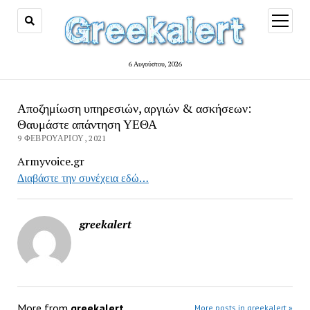
open
menu
6 Αυγούστου, 2026
Αποζημίωση υπηρεσιών, αργιών & ασκήσεων:
Θαυμάστε απάντηση ΥΕΘΑ
9 ΦΕΒΡΟΥΑΡΊΟΥ, 2021
Armyvoice.gr
Διαβάστε την συνέχεια εδώ…
greekalert
More from
greekalert
More posts in greekalert »