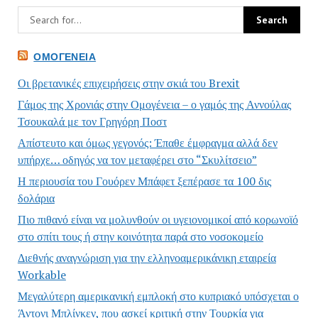
ΟΜΟΓΈΝΕΙΑ
Οι βρετανικές επιχειρήσεις στην σκιά του Brexit
Γάμος της Χρονιάς στην Ομογένεια – ο γαμός της Αννούλας
Τσουκαλά με τον Γρηγόρη Ποστ
Απίστευτο και όμως γεγονός: Έπαθε έμφραγμα αλλά δεν
υπήρχε… οδηγός να τον μεταφέρει στο “Σκυλίτσειο”
Η περιουσία του Γουόρεν Μπάφετ ξεπέρασε τα 100 δις
δολάρια
Πιο πιθανό είναι να μολυνθούν οι υγειονομικοί από κορωνοϊό
στο σπίτι τους ή στην κοινότητα παρά στο νοσοκομείο
Διεθνής αναγνώριση για την ελληνοαμερικάνικη εταιρεία
Workable
Μεγαλύτερη αμερικανική εμπλοκή στο κυπριακό υπόσχεται ο
Άντονι Μπλίνκεν, που ασκεί κριτική στην Τουρκία για