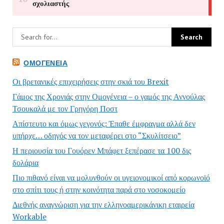
ΟΜΟΓΈΝΕΙΑ
Οι βρετανικές επιχειρήσεις στην σκιά του Brexit
Γάμος της Χρονιάς στην Ομογένεια – ο γαμός της Αννούλας
Τσουκαλά με τον Γρηγόρη Ποστ
Απίστευτο και όμως γεγονός: Έπαθε έμφραγμα αλλά δεν
υπήρχε… οδηγός να τον μεταφέρει στο “Σκυλίτσειο”
Η περιουσία του Γουόρεν Μπάφετ ξεπέρασε τα 100 δις
δολάρια
Πιο πιθανό είναι να μολυνθούν οι υγειονομικοί από κορωνοϊό
στο σπίτι τους ή στην κοινότητα παρά στο νοσοκομείο
Διεθνής αναγνώριση για την ελληνοαμερικάνικη εταιρεία
Workable