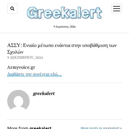
open
menu
9 Αυγούστου, 2026
ΑΣΣΥ: Ενιαίο μέτωπο ενάντια στην υποβάθμιση των
Σχολών
9 ΔΕΚΕΜΒΡΊΟΥ, 2024
Armyvoice.gr
Διαβάστε την συνέχεια εδώ…
greekalert
More from
greekalert
More posts in greekalert »