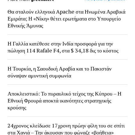
Θα σταλούν ελληνικά Apache στα Ηνωμένα Αραβικά
Εμιράτα; Η «Νίκη» θέτει ερωτήματα στο Υπουργείο
Εθνικής Άμυνας
Η Γαλλία κατέθεσε στην Ινδία προσφορά για την
πώληση 114 Rafale F4, στα $ 34,18 δις το κόστος
Η Τουρκία, η Σαουδική Αραβία και το Πακιστάν
σύναψαν αμυντική συμφωνία
Αποκλειστικό: Το πυραυλικό τείχος της Κύπρου – Η
Εθνική Φρουρά αποκτά ικανότητες στρατηγικής
κρούσης
24χρονος κλείδωσε 17χρονη πρώην φίλη του σε σπίτι
στα Χανιά – Την άκουσαν που φώναζε «βοήθεια»