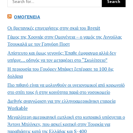
ΟΜΟΓΈΝΕΙΑ
Οι βρετανικές επιχειρήσεις στην σκιά του Brexit
Γάμος της Χρονιάς στην Ομογένεια – ο γαμός της Αννούλας
Τσουκαλά με τον Γρηγόρη Ποστ
Απίστευτο και όμως γεγονός: Έπαθε έμφραγμα αλλά δεν
υπήρχε… οδηγός να τον μεταφέρει στο “Σκυλίτσειο”
Η περιουσία του Γουόρεν Μπάφετ ξεπέρασε τα 100 δις
δολάρια
Πιο πιθανό είναι να μολυνθούν οι υγειονομικοί από κορωνοϊό
στο σπίτι τους ή στην κοινότητα παρά στο νοσοκομείο
Διεθνής αναγνώριση για την ελληνοαμερικάνικη εταιρεία
Workable
Μεγαλύτερη αμερικανική εμπλοκή στο κυπριακό υπόσχεται ο
Άντονι Μπλίνκεν, που ασκεί κριτική στην Τουρκία για
παραβιάσεις κατά της Ελλάδας και S-400