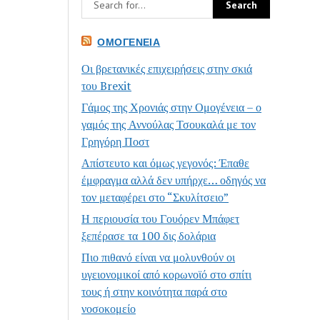
ΟΜΟΓΈΝΕΙΑ
Οι βρετανικές επιχειρήσεις στην σκιά
του Brexit
Γάμος της Χρονιάς στην Ομογένεια – ο
γαμός της Αννούλας Τσουκαλά με τον
Γρηγόρη Ποστ
Απίστευτο και όμως γεγονός: Έπαθε
έμφραγμα αλλά δεν υπήρχε… οδηγός να
τον μεταφέρει στο “Σκυλίτσειο”
Η περιουσία του Γουόρεν Μπάφετ
ξεπέρασε τα 100 δις δολάρια
Πιο πιθανό είναι να μολυνθούν οι
υγειονομικοί από κορωνοϊό στο σπίτι
τους ή στην κοινότητα παρά στο
νοσοκομείο