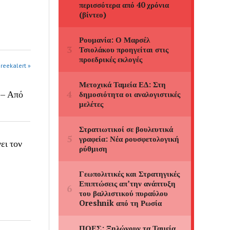
greekalert »
 – Από
ει τον