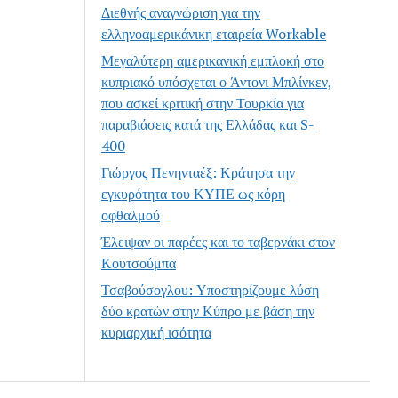
Διεθνής αναγνώριση για την
ελληνοαμερικάνικη εταιρεία Workable
Μεγαλύτερη αμερικανική εμπλοκή στο
κυπριακό υπόσχεται ο Άντονι Μπλίνκεν,
που ασκεί κριτική στην Τουρκία για
παραβιάσεις κατά της Ελλάδας και S-
400
Γιώργος Πενηνταέξ: Κράτησα την
εγκυρότητα του ΚΥΠΕ ως κόρη
οφθαλμού
Έλειψαν οι παρέες και το ταβερνάκι στον
Κουτσούμπα
Τσαβούσογλου: Υποστηρίζουμε λύση
δύο κρατών στην Κύπρο με βάση την
κυριαρχική ισότητα