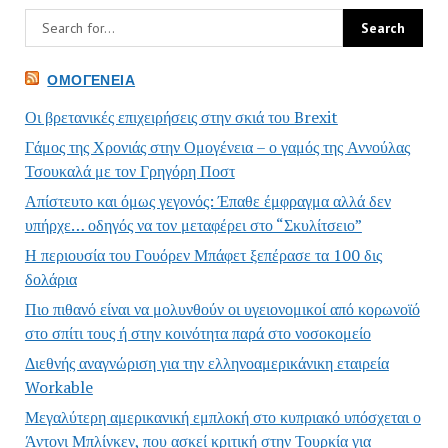
ΟΜΟΓΈΝΕΙΑ
Οι βρετανικές επιχειρήσεις στην σκιά του Brexit
Γάμος της Χρονιάς στην Ομογένεια – ο γαμός της Αννούλας
Τσουκαλά με τον Γρηγόρη Ποστ
Απίστευτο και όμως γεγονός: Έπαθε έμφραγμα αλλά δεν
υπήρχε… οδηγός να τον μεταφέρει στο “Σκυλίτσειο”
Η περιουσία του Γουόρεν Μπάφετ ξεπέρασε τα 100 δις
δολάρια
Πιο πιθανό είναι να μολυνθούν οι υγειονομικοί από κορωνοϊό
στο σπίτι τους ή στην κοινότητα παρά στο νοσοκομείο
Διεθνής αναγνώριση για την ελληνοαμερικάνικη εταιρεία
Workable
Μεγαλύτερη αμερικανική εμπλοκή στο κυπριακό υπόσχεται ο
Άντονι Μπλίνκεν, που ασκεί κριτική στην Τουρκία για