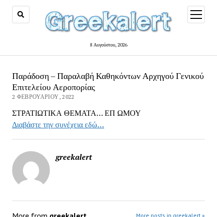
open
menu
8 Αυγούστου, 2026
Παράδοση – Παραλαβή Καθηκόντων Αρχηγού Γενικού
Επιτελείου Αεροπορίας
2 ΦΕΒΡΟΥΑΡΊΟΥ, 2022
ΣΤΡΑΤΙΩΤΙΚΑ ΘΕΜΑΤΑ… ΕΠ ΩΜΟΥ
Διαβάστε την συνέχεια εδώ…
greekalert
More from
greekalert
More posts in greekalert »