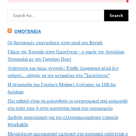
ΟΜΟΓΈΝΕΙΑ
Οι βρετανικές επιχειρήσεις στην σκιά του Brexit
Γάμος της Χρονιάς στην Ομογένεια – ο γαμός της Αννούλας
Τσουκαλά με τον Γρηγόρη Ποστ
Απίστευτο και όμως γεγονός: Έπαθε έμφραγμα αλλά δεν
υπήρχε… οδηγός να τον μεταφέρει στο “Σκυλίτσειο”
Η περιουσία του Γουόρεν Μπάφετ ξεπέρασε τα 100 δις
δολάρια
Πιο πιθανό είναι να μολυνθούν οι υγειονομικοί από κορωνοϊό
στο σπίτι τους ή στην κοινότητα παρά στο νοσοκομείο
Διεθνής αναγνώριση για την ελληνοαμερικάνικη εταιρεία
Workable
Μεγαλύτερη αμερικανική εμπλοκή στο κυπριακό υπόσχεται ο