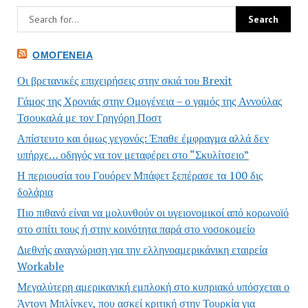
ΟΜΟΓΈΝΕΙΑ
Οι βρετανικές επιχειρήσεις στην σκιά του Brexit
Γάμος της Χρονιάς στην Ομογένεια – ο γαμός της Αννούλας
Τσουκαλά με τον Γρηγόρη Ποστ
Απίστευτο και όμως γεγονός: Έπαθε έμφραγμα αλλά δεν
υπήρχε… οδηγός να τον μεταφέρει στο “Σκυλίτσειο”
Η περιουσία του Γουόρεν Μπάφετ ξεπέρασε τα 100 δις
δολάρια
Πιο πιθανό είναι να μολυνθούν οι υγειονομικοί από κορωνοϊό
στο σπίτι τους ή στην κοινότητα παρά στο νοσοκομείο
Διεθνής αναγνώριση για την ελληνοαμερικάνικη εταιρεία
Workable
Μεγαλύτερη αμερικανική εμπλοκή στο κυπριακό υπόσχεται ο
Άντονι Μπλίνκεν, που ασκεί κριτική στην Τουρκία για