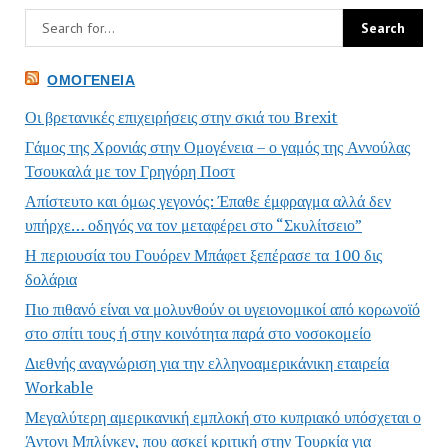
ΟΜΟΓΈΝΕΙΑ
Οι βρετανικές επιχειρήσεις στην σκιά του Brexit
Γάμος της Χρονιάς στην Ομογένεια – ο γαμός της Αννούλας
Τσουκαλά με τον Γρηγόρη Ποστ
Απίστευτο και όμως γεγονός: Έπαθε έμφραγμα αλλά δεν
υπήρχε… οδηγός να τον μεταφέρει στο “Σκυλίτσειο”
Η περιουσία του Γουόρεν Μπάφετ ξεπέρασε τα 100 δις
δολάρια
Πιο πιθανό είναι να μολυνθούν οι υγειονομικοί από κορωνοϊό
στο σπίτι τους ή στην κοινότητα παρά στο νοσοκομείο
Διεθνής αναγνώριση για την ελληνοαμερικάνικη εταιρεία
Workable
Μεγαλύτερη αμερικανική εμπλοκή στο κυπριακό υπόσχεται ο
Άντονι Μπλίνκεν, που ασκεί κριτική στην Τουρκία για