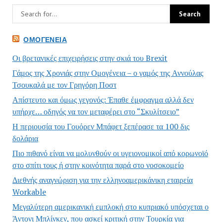
ΟΜΟΓΈΝΕΙΑ
Οι βρετανικές επιχειρήσεις στην σκιά του Brexit
Γάμος της Χρονιάς στην Ομογένεια – ο γαμός της Αννούλας
Τσουκαλά με τον Γρηγόρη Ποστ
Απίστευτο και όμως γεγονός: Έπαθε έμφραγμα αλλά δεν
υπήρχε… οδηγός να τον μεταφέρει στο “Σκυλίτσειο”
Η περιουσία του Γουόρεν Μπάφετ ξεπέρασε τα 100 δις
δολάρια
Πιο πιθανό είναι να μολυνθούν οι υγειονομικοί από κορωνοϊό
στο σπίτι τους ή στην κοινότητα παρά στο νοσοκομείο
Διεθνής αναγνώριση για την ελληνοαμερικάνικη εταιρεία
Workable
Μεγαλύτερη αμερικανική εμπλοκή στο κυπριακό υπόσχεται ο
Άντονι Μπλίνκεν, που ασκεί κριτική στην Τουρκία για