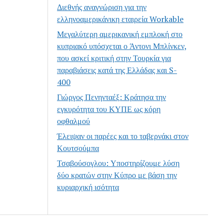
Διεθνής αναγνώριση για την
ελληνοαμερικάνικη εταιρεία Workable
Μεγαλύτερη αμερικανική εμπλοκή στο
κυπριακό υπόσχεται ο Άντονι Μπλίνκεν,
που ασκεί κριτική στην Τουρκία για
παραβιάσεις κατά της Ελλάδας και S-
400
Γιώργος Πενηνταέξ: Κράτησα την
εγκυρότητα του ΚΥΠΕ ως κόρη
οφθαλμού
Έλειψαν οι παρέες και το ταβερνάκι στον
Κουτσούμπα
Τσαβούσογλου: Υποστηρίζουμε λύση
δύο κρατών στην Κύπρο με βάση την
κυριαρχική ισότητα