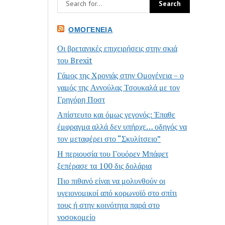
ΟΜΟΓΈΝΕΙΑ
Οι βρετανικές επιχειρήσεις στην σκιά
του Brexit
Γάμος της Χρονιάς στην Ομογένεια – ο
γαμός της Αννούλας Τσουκαλά με τον
Γρηγόρη Ποστ
Απίστευτο και όμως γεγονός: Έπαθε
έμφραγμα αλλά δεν υπήρχε… οδηγός να
τον μεταφέρει στο “Σκυλίτσειο”
Η περιουσία του Γουόρεν Μπάφετ
ξεπέρασε τα 100 δις δολάρια
Πιο πιθανό είναι να μολυνθούν οι
υγειονομικοί από κορωνοϊό στο σπίτι
τους ή στην κοινότητα παρά στο
νοσοκομείο