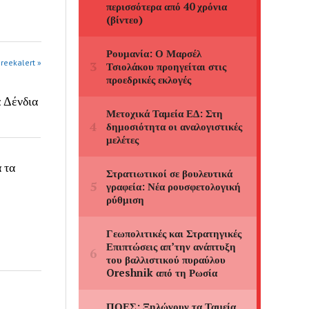
greekalert »
α Δένδια
 τα