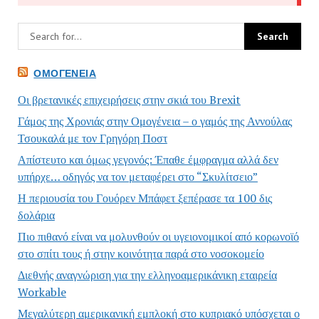
ΟΜΟΓΈΝΕΙΑ
Οι βρετανικές επιχειρήσεις στην σκιά του Brexit
Γάμος της Χρονιάς στην Ομογένεια – ο γαμός της Αννούλας
Τσουκαλά με τον Γρηγόρη Ποστ
Απίστευτο και όμως γεγονός: Έπαθε έμφραγμα αλλά δεν
υπήρχε… οδηγός να τον μεταφέρει στο “Σκυλίτσειο”
Η περιουσία του Γουόρεν Μπάφετ ξεπέρασε τα 100 δις
δολάρια
Πιο πιθανό είναι να μολυνθούν οι υγειονομικοί από κορωνοϊό
στο σπίτι τους ή στην κοινότητα παρά στο νοσοκομείο
Διεθνής αναγνώριση για την ελληνοαμερικάνικη εταιρεία
Workable
Μεγαλύτερη αμερικανική εμπλοκή στο κυπριακό υπόσχεται ο