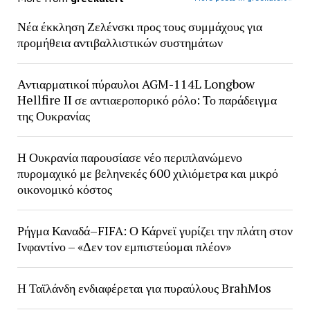
Νέα έκκληση Ζελένσκι προς τους συμμάχους για
προμήθεια αντιβαλλιστικών συστημάτων
Αντιαρματικοί πύραυλοι AGM-114L Longbow
Hellfire II σε αντιαεροπορικό ρόλο: Το παράδειγμα
της Ουκρανίας
Η Ουκρανία παρουσίασε νέο περιπλανώμενο
πυρομαχικό με βεληνεκές 600 χιλιόμετρα και μικρό
οικονομικό κόστος
Ρήγμα Καναδά–FIFA: Ο Κάρνεϊ γυρίζει την πλάτη στον
Ινφαντίνο – «Δεν τον εμπιστεύομαι πλέον»
Η Ταϊλάνδη ενδιαφέρεται για πυραύλους BrahMos