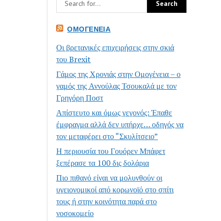
ΟΜΟΓΈΝΕΙΑ
Οι βρετανικές επιχειρήσεις στην σκιά
του Brexit
Γάμος της Χρονιάς στην Ομογένεια – ο
γαμός της Αννούλας Τσουκαλά με τον
Γρηγόρη Ποστ
Απίστευτο και όμως γεγονός: Έπαθε
έμφραγμα αλλά δεν υπήρχε… οδηγός να
τον μεταφέρει στο “Σκυλίτσειο”
Η περιουσία του Γουόρεν Μπάφετ
ξεπέρασε τα 100 δις δολάρια
Πιο πιθανό είναι να μολυνθούν οι
υγειονομικοί από κορωνοϊό στο σπίτι
τους ή στην κοινότητα παρά στο
νοσοκομείο