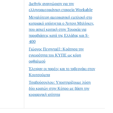
Διεθνής αναγνώριση για την
ελληνοαμερικάνικη εταιρεία Workable
Μεγαλύτερη αμερικανική εμπλοκή στο
κυπριακό υπόσχεται ο Άντονι Μπλίνκεν,
που ασκεί κριτική στην Τουρκία για
παραβιάσεις κατά της Ελλάδας και S-
400
Γιώργος Πενηνταέξ: Κράτησα την
εγκυρότητα του ΚΥΠΕ ως κόρη
οφθαλμού
Έλειψαν οι παρέες και το ταβερνάκι στον
Κουτσούμπα
Τσαβούσογλου: Υποστηρίζουμε λύση
δύο κρατών στην Κύπρο με βάση την
κυριαρχική ισότητα