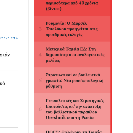
greekalert »
στάν –
ικό