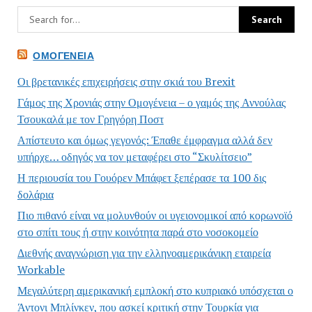
ΟΜΟΓΈΝΕΙΑ
Οι βρετανικές επιχειρήσεις στην σκιά του Brexit
Γάμος της Χρονιάς στην Ομογένεια – ο γαμός της Αννούλας
Τσουκαλά με τον Γρηγόρη Ποστ
Απίστευτο και όμως γεγονός: Έπαθε έμφραγμα αλλά δεν
υπήρχε… οδηγός να τον μεταφέρει στο “Σκυλίτσειο”
Η περιουσία του Γουόρεν Μπάφετ ξεπέρασε τα 100 δις
δολάρια
Πιο πιθανό είναι να μολυνθούν οι υγειονομικοί από κορωνοϊό
στο σπίτι τους ή στην κοινότητα παρά στο νοσοκομείο
Διεθνής αναγνώριση για την ελληνοαμερικάνικη εταιρεία
Workable
Μεγαλύτερη αμερικανική εμπλοκή στο κυπριακό υπόσχεται ο
Άντονι Μπλίνκεν, που ασκεί κριτική στην Τουρκία για