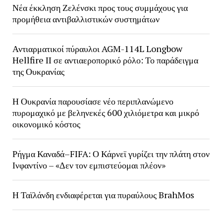
Νέα έκκληση Ζελένσκι προς τους συμμάχους για
προμήθεια αντιβαλλιστικών συστημάτων
Αντιαρματικοί πύραυλοι AGM-114L Longbow
Hellfire II σε αντιαεροπορικό ρόλο: Το παράδειγμα
της Ουκρανίας
Η Ουκρανία παρουσίασε νέο περιπλανώμενο
πυρομαχικό με βεληνεκές 600 χιλιόμετρα και μικρό
οικονομικό κόστος
Ρήγμα Καναδά–FIFA: Ο Κάρνεϊ γυρίζει την πλάτη στον
Ινφαντίνο – «Δεν τον εμπιστεύομαι πλέον»
Η Ταϊλάνδη ενδιαφέρεται για πυραύλους BrahMos