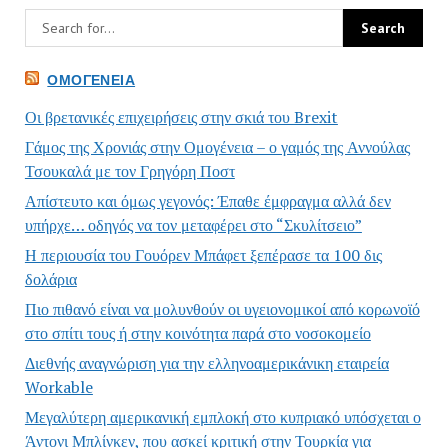
ΟΜΟΓΈΝΕΙΑ
Οι βρετανικές επιχειρήσεις στην σκιά του Brexit
Γάμος της Χρονιάς στην Ομογένεια – ο γαμός της Αννούλας
Τσουκαλά με τον Γρηγόρη Ποστ
Απίστευτο και όμως γεγονός: Έπαθε έμφραγμα αλλά δεν
υπήρχε… οδηγός να τον μεταφέρει στο “Σκυλίτσειο”
Η περιουσία του Γουόρεν Μπάφετ ξεπέρασε τα 100 δις
δολάρια
Πιο πιθανό είναι να μολυνθούν οι υγειονομικοί από κορωνοϊό
στο σπίτι τους ή στην κοινότητα παρά στο νοσοκομείο
Διεθνής αναγνώριση για την ελληνοαμερικάνικη εταιρεία
Workable
Μεγαλύτερη αμερικανική εμπλοκή στο κυπριακό υπόσχεται ο
Άντονι Μπλίνκεν, που ασκεί κριτική στην Τουρκία για