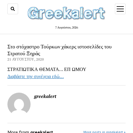
open
menu
7 Αυγούστου, 2026
Στο στόχαστρο Τούρκων χάκερς ιστοσελίδες του
Στρατού Ξηράς
21 ΑΥΓΟΎΣΤΟΥ, 2020
ΣΤΡΑΤΙΩΤΙΚΑ ΘΕΜΑΤΑ… ΕΠ ΩΜΟΥ
Διαβάστε την συνέχεια εδώ…
greekalert
More from
greekalert
More posts in greekalert »